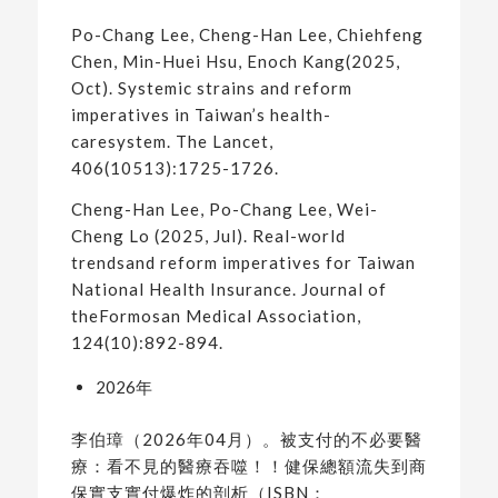
Po-Chang Lee, Cheng-Han Lee, Chiehfeng
Chen, Min-Huei Hsu, Enoch Kang(2025,
Oct). Systemic strains and reform
imperatives in Taiwan’s health-
caresystem. The Lancet,
406(10513):1725-1726.
Cheng-Han Lee, Po-Chang Lee, Wei-
Cheng Lo (2025, Jul). Real-world
trendsand reform imperatives for Taiwan
National Health Insurance. Journal of
theFormosan Medical Association,
124(10):892-894.
2026年
李伯璋（2026年04月）。被支付的不必要醫
療：看不見的醫療吞噬！！健保總額流失到商
保實支實付爆炸的剖析（ISBN：