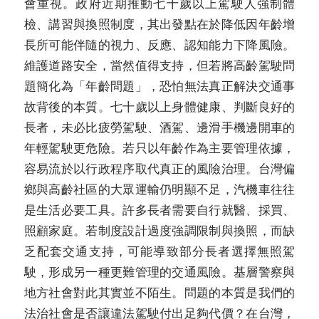
會重視。政府近期推動七十歲以上駕駛人強制體
檢、講習與換照制度，其出發點在於降低因年齡增
長所可能伴隨的視力、反應、認知能力下降風險。
維護道路安全，當然值得支持，但若將高齡駕駛問
題簡化為「年齡問題」，恐怕無法真正解決交通事
故背後的本質。七十歲以上身體健康、判斷良好的
長者，未必比疲勞駕駛、酒駕、邊滑手機邊開車的
年輕駕駛更危險。若只以年齡作為主要管理依據，
容易流於以行政程序取代真正的風險治理。台灣偏
鄉與高齡社區的大眾運輸仍明顯不足，汽機車往往
是生活必要工具。許多長者需要自行就醫、採買、
照顧家庭。若制度設計過度強調限制與換照，而缺
乏配套交通支持，可能導致部分長者選擇無照駕
駛，形成另一種更難管理的交通風險。基層警察與
地方社會對此其實並不陌生。問題的本質是我們的
法治社會是否讓違法駕駛付出足夠代價？在台灣，